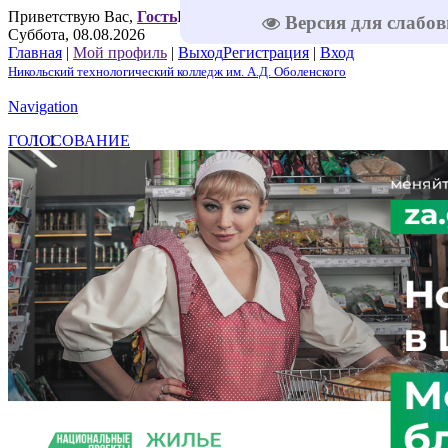
Приветствую Вас
,
Гость
Приветствую Вас
,
Гость
|
RSS
|
Версия для слабо
Суббота, 08.08.2026
Главная
|
Мой профиль
|
Выход
Регистрация
|
Вход
Никольский технологический колледж им. А.Д. Оболенского
Navigation
ГОЛОСОВАНИЕ
1
2
3
4
5
Решаем вместе