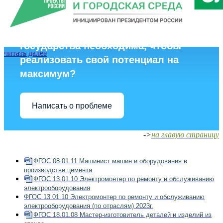
Знаете, какая помощь от
государства необходима, чтобы
читать далее
реализовать свой потенциал на
читать далее
читать далее
читать далее
максимум?
Написать о проблеме
->
на главую страницу
ФГОС 08.01.11 Машинист машин и оборудования в
производстве цемента
ФГОС 13.01.10 Электромонтер по ремонту и обслуживанию
электрооборудования
ФГОС 13.01.10 Электромонтер по ремонту и обслуживанию
электрооборудования (по отраслям) 2023г.
ФГОС 18.01.08 Мастер-изготовитель деталей и изделий из