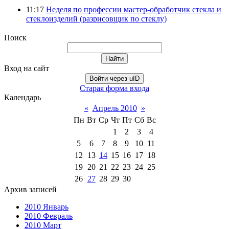
11:17
Неделя по профессии мастер-обработчик стекла и
стеклоизделий (разрисовщик по стеклу)
Поиск
Вход на сайт
Войти через uID
Старая форма входа
Календарь
«
Апрель 2010
»
Пн
Вт
Ср
Чт
Пт
Сб
Вс
1
2
3
4
5
6
7
8
9
10
11
12
13
14
15
16
17
18
19
20
21
22
23
24
25
26
27
28
29
30
Архив записей
2010 Январь
2010 Февраль
2010 Март