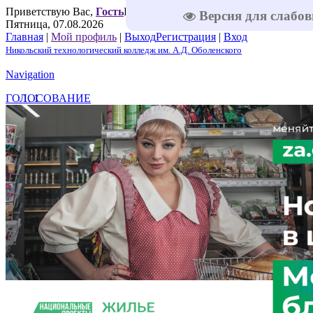
Приветствую Вас
,
Гость
Приветствую Вас
,
Гость
|
RSS
|
Версия для слабо
Пятница, 07.08.2026
Главная
|
Мой профиль
|
Выход
Регистрация
|
Вход
Никольский технологический колледж им. А.Д. Оболенского
Navigation
ГОЛОСОВАНИЕ
1
2
3
4
5
Решаем вместе