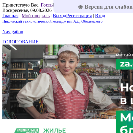
Приветствую Вас
,
Гость
Приветствую Вас
,
Гость
|
RSS
|
Версия для слабо
Воскресенье, 09.08.2026
Главная
|
Мой профиль
|
Выход
Регистрация
|
Вход
Никольский технологический колледж им. А.Д. Оболенского
Navigation
ГОЛОСОВАНИЕ
1
2
3
4
5
Решаем вместе