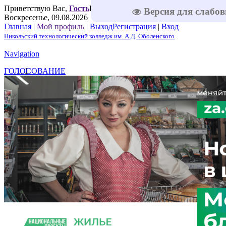
Приветствую Вас
,
Гость
Приветствую Вас
,
Гость
|
RSS
|
Версия для слабо
Воскресенье, 09.08.2026
Главная
|
Мой профиль
|
Выход
Регистрация
|
Вход
Никольский технологический колледж им. А.Д. Оболенского
Navigation
ГОЛОСОВАНИЕ
1
2
3
4
5
Решаем вместе