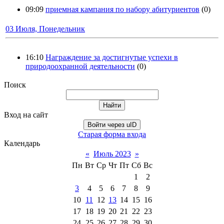
09:09
приемная кампания по набору абитуриентов
(0)
03 Июля, Понедельник
16:10
Награждение за достигнутые успехи в
природоохранной деятельности
(0)
Поиск
Вход на сайт
Войти через uID
Старая форма входа
Календарь
«
Июль 2023
»
Пн
Вт
Ср
Чт
Пт
Сб
Вс
1
2
3
4
5
6
7
8
9
10
11
12
13
14
15
16
17
18
19
20
21
22
23
24
25
26
27
28
29
30