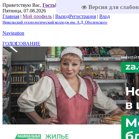
Приветствую Вас
,
Гость
Приветствую Вас
,
Гость
|
RSS
|
Версия для слабо
Пятница, 07.08.2026
Главная
|
Мой профиль
|
Выход
Регистрация
|
Вход
Никольский технологический колледж им. А.Д. Оболенского
Navigation
ГОЛОСОВАНИЕ
1
2
3
4
5
Решаем вместе