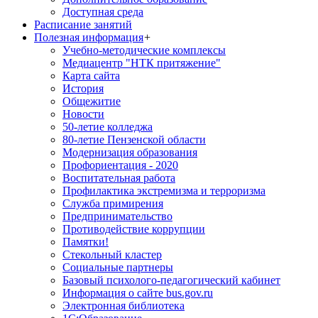
Доступная среда
Расписание занятий
Полезная информация
+
Учебно-методические комплексы
Медиацентр "НТК притяжение"
Карта сайта
История
Общежитие
Новости
50-летие колледжа
80-летие Пензенской области
Модернизация образования
Профориентация - 2020
Воспитательная работа
Профилактика экстремизма и терроризма
Служба примирения
Предпринимательство
Противодействие коррупции
Памятки!
Стекольный кластер
Социальные партнеры
Базовый психолого-педагогический кабинет
Информация о сайте bus.gov.ru
Электронная библиотека