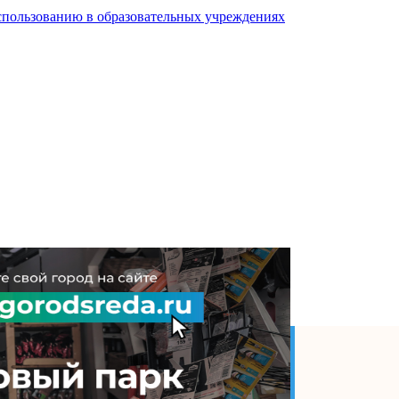
спользованию в образовательных учреждениях
дарства необходима,