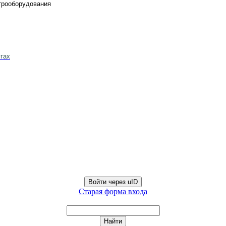
трооборудования
гах
Войти через uID
Старая форма входа