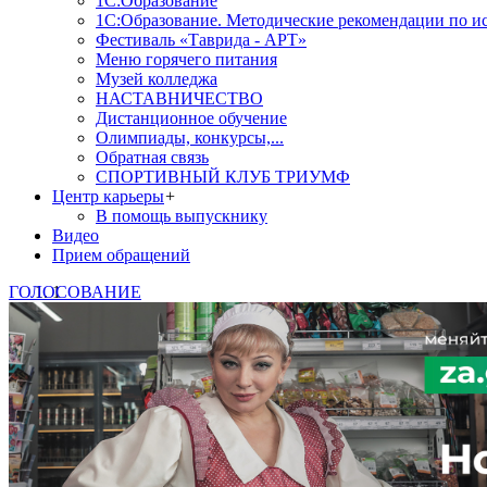
1С:Образование
1С:Образование. Методические рекомендации по и
Фестиваль «Таврида - АРТ»
Меню горячего питания
Музей колледжа
НАСТАВНИЧЕСТВО
Дистанционное обучение
Олимпиады, конкурсы,...
Обратная связь
СПОРТИВНЫЙ КЛУБ ТРИУМФ
Центр карьеры
+
В помощь выпускнику
Видео
Прием обращений
ГОЛОСОВАНИЕ
1
2
3
4
5
Знаете, какая помощь от госу