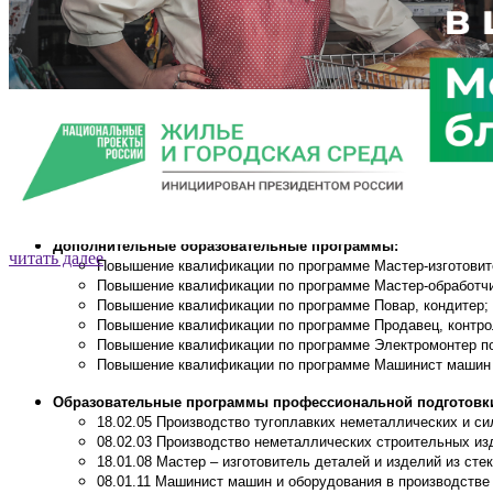
чтобы реализовать свой пот
Написать о проблеме
ДО
Дополнительные образовательные программы:
читать далее
Повышение квалификации по программе Мастер-изготовите
читать далее
Повышение квалификации по программе Мастер-обработчи
читать далее
читать далее
Повышение квалификации по программе Повар, кондитер;
Повышение квалификации по программе Продавец, контро
Повышение квалификации по программе Электромонтер по
Повышение квалификации по программе Машинист машин и
Образовательные программы профессиональной подготовк
18.02.05 Производство тугоплавких неметаллических и с
08.02.03 Производство неметаллических строительных из
18.01.08 Мастер – изготовитель деталей и изделий из сте
08.01.11 Машинист машин и оборудования в производстве