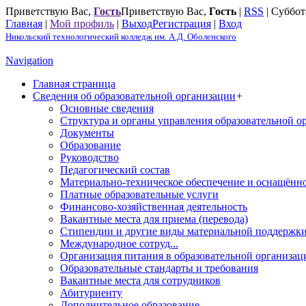
Приветствую Вас
,
Гость
Приветствую Вас
,
Гость
|
RSS
|
Суббота
Главная
|
Мой профиль
|
Выход
Регистрация
|
Вход
Никольский технологический колледж им. А.Д. Оболенского
Navigation
Главная страница
Сведения об образовательной организации
+
Основные сведения
Структура и органы управления образовательной о
Документы
Образование
Руководство
Педагогический состав
Материально-техническое обеспечение и оснащённос
Платные образовательные услуги
Финансово-хозяйственная деятельность
Вакантные места для приема (перевода)
Стипендии и другие виды материальной поддержк
Международное сотруд...
Организация питания в образовательной организац
Образовательные стандарты и требования
Вакантные места для сотрудников
Абитуриенту
Дополнительное образование