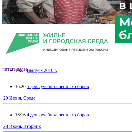
чтобы реализовать свой пот
Написать о проблеме
Главная
»
2016
»
Июнь
30 Июня, Четверг
читать далее
16:54
Выпуск 2016 г.
читать далее
читать далее
читать далее
16:20
5 день учебно-военных сборов
29 Июня, Среда
16:16
4 день учебно-военных сборов
28 Июня, Вторник