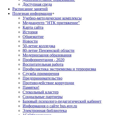
Доступная среда
Расписание занятий
Полезная информация
+
Учебно-методические комплексы
Медиацентр "НТК притяжение"
Карта сайта
История
Общежитие
Новости
50-летие колледжа
80-летие Пензенской области
Модернизация образования
Профориентация - 2020
Воспитательная работа
Профилактика экстремизма и терроризма
Служба примирения
Предпринимательство
Противодействие коррупции
Памятки!
Стекольный кластер
Социальные партнеры
Базовый психолого-педагогический кабинет
Информация о сайте bus.gov.ru
Электронная библиотека