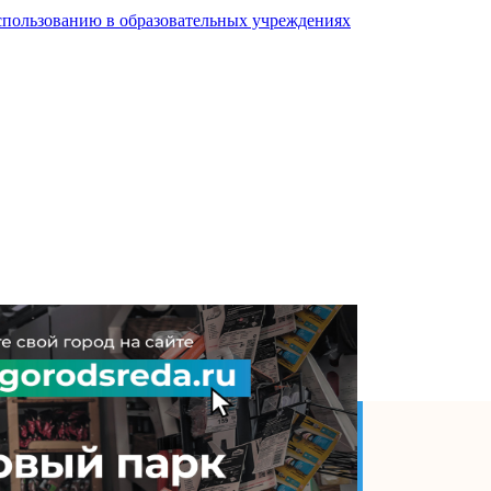
спользованию в образовательных учреждениях
дарства необходима,