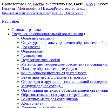
Приветствую Вас
,
Гость
Приветствую Вас
,
Гость
|
RSS
|
Суббота
Главная
|
Мой профиль
|
Выход
Регистрация
|
Вход
Никольский технологический колледж им. А.Д. Оболенского
Navigation
Главная страница
Сведения об образовательной организации
+
Основные сведения
Структура и органы управления образовательной о
Документы
Образование
Руководство
Педагогический состав
Материально-техническое обеспечение и оснащённос
Платные образовательные услуги
Финансово-хозяйственная деятельность
Вакантные места для приема (перевода)
Стипендии и другие виды материальной поддержк
Международное сотруд...
Организация питания в образовательной организац
Образовательные стандарты и требования
Вакантные места для сотрудников
Абитуриенту
Дополнительное образование