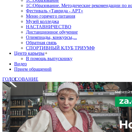
1С:Образование
1С:Образование. Методические рекомендации по и
Фестиваль «Таврида - АРТ»
Меню горячего питания
Музей колледжа
НАСТАВНИЧЕСТВО
Дистанционное обучение
Олимпиады, конкурсы,...
Обратная связь
СПОРТИВНЫЙ КЛУБ ТРИУМФ
Центр карьеры
+
В помощь выпускнику
Видео
Прием обращений
ГОЛОСОВАНИЕ
1
2
3
4
5
Знаете, какая помощь от госу