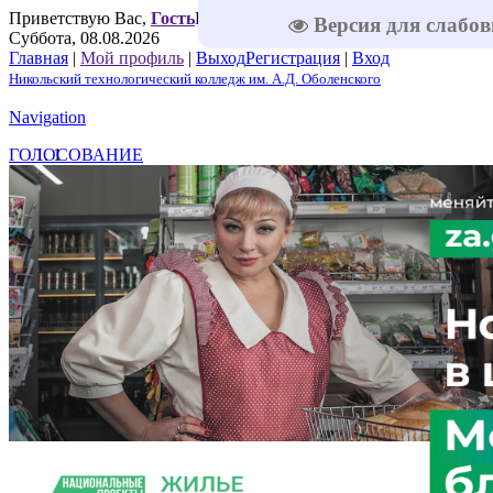
Приветствую Вас
,
Гость
Приветствую Вас
,
Гость
|
RSS
|
Версия для слабо
Суббота, 08.08.2026
Главная
|
Мой профиль
|
Выход
Регистрация
|
Вход
Никольский технологический колледж им. А.Д. Оболенского
Navigation
ГОЛОСОВАНИЕ
1
2
3
4
5
Решаем вместе