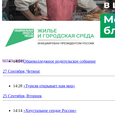
чтобы реализовать свой пот
Написать о проблеме
Главная
»
2018
»
Сентябрь
28 Сентября, Пятница
читать далее
14:54
Общеколледжное родительское собрание
читать далее
читать далее
читать далее
27 Сентября, Четверг
14:28
«Туризм открывает нам мир»
25 Сентября, Вторник
14:14
«Хрустальное сердце России»