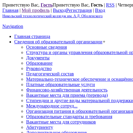
Приветствую Вас
,
Гость
Приветствую Вас
,
Гость
|
RSS
|
Четверг
Главная
|
Мой профиль
|
Выход
Регистрация
|
Вход
Никольский технологический колледж им. А.Д. Оболенского
Navigation
Главная страница
Сведения об образовательной организации
+
Основные сведения
Структура и органы управления образовательной о
Документы
Образование
Руководство
Педагогический состав
Материально-техническое обеспечение и оснащённос
Платные образовательные услуги
Финансово-хозяйственная деятельность
Вакантные места для приема (перевода)
Стипендии и другие виды материальной поддержк
Международное сотруд...
Организация питания в образовательной организац
Образовательные стандарты и требования
Вакантные места для сотрудников
Абитуриенту
Дополнительное образование