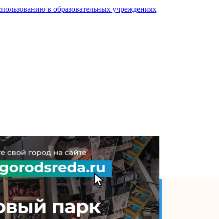
спользованию в образовательных учреждениях
дарства необходима,