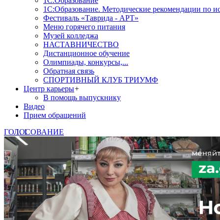
1С:Образование
1С:Образование. Методические рекомендации по и
Фестиваль «Таврида - АРТ»
Меню горячего питания
Музей колледжа
НАСТАВНИЧЕСТВО
Дистанционное обучение
Олимпиады, конкурсы,...
Обратная связь
СПОРТИВНЫЙ КЛУБ ТРИУМФ
Центр карьеры
+
В помощь выпускнику
Видео
Прием обращений
ГОЛОСОВАНИЕ
1
2
3
4
5
Знаете, какая помощь от госу