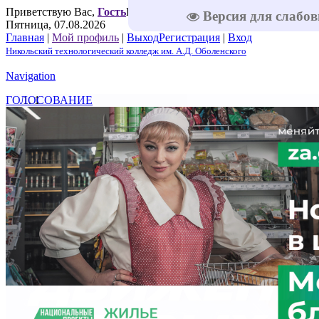
Приветствую Вас
,
Гость
Приветствую Вас
,
Гость
|
RSS
|
Версия для слабо
Пятница, 07.08.2026
Главная
|
Мой профиль
|
Выход
Регистрация
|
Вход
Никольский технологический колледж им. А.Д. Оболенского
Navigation
ГОЛОСОВАНИЕ
1
2
3
4
5
Решаем вместе