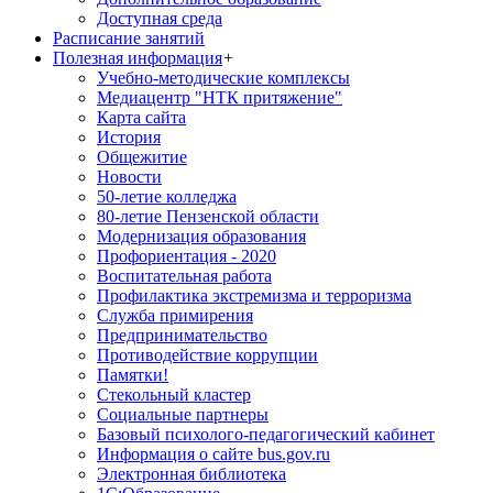
Доступная среда
Расписание занятий
Полезная информация
+
Учебно-методические комплексы
Медиацентр "НТК притяжение"
Карта сайта
История
Общежитие
Новости
50-летие колледжа
80-летие Пензенской области
Модернизация образования
Профориентация - 2020
Воспитательная работа
Профилактика экстремизма и терроризма
Служба примирения
Предпринимательство
Противодействие коррупции
Памятки!
Стекольный кластер
Социальные партнеры
Базовый психолого-педагогический кабинет
Информация о сайте bus.gov.ru
Электронная библиотека