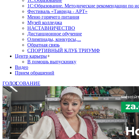
1С:Образование
1С:Образование. Методические рекомендации по и
Фестиваль «Таврида - АРТ»
Меню горячего питания
Музей колледжа
НАСТАВНИЧЕСТВО
Дистанционное обучение
Олимпиады, конкурсы,...
Обратная связь
СПОРТИВНЫЙ КЛУБ ТРИУМФ
Центр карьеры
+
В помощь выпускнику
Видео
Прием обращений
ГОЛОСОВАНИЕ
1
2
3
4
5
Знаете, какая помощь от госу