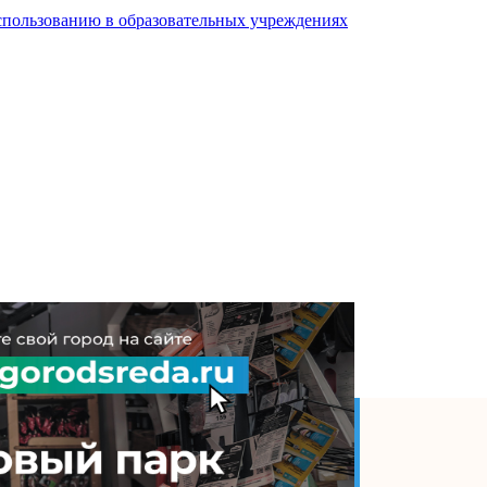
спользованию в образовательных учреждениях
дарства необходима,