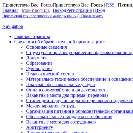
Приветствую Вас
,
Гость
Приветствую Вас
,
Гость
|
RSS
|
Пятниц
Главная
|
Мой профиль
|
Выход
Регистрация
|
Вход
Никольский технологический колледж им. А.Д. Оболенского
Navigation
Главная страница
Сведения об образовательной организации
+
Основные сведения
Структура и органы управления образовательной о
Документы
Образование
Руководство
Педагогический состав
Материально-техническое обеспечение и оснащённос
Платные образовательные услуги
Финансово-хозяйственная деятельность
Вакантные места для приема (перевода)
Стипендии и другие виды материальной поддержк
Международное сотруд...
Организация питания в образовательной организац
Образовательные стандарты и требования
Вакантные места для сотрудников
Абитуриенту
Дополнительное образование