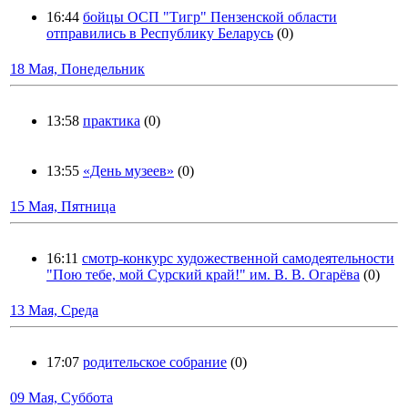
16:44
бойцы ОСП "Тигр" Пензенской области
отправились в Республику Беларусь
(0)
18 Мая, Понедельник
13:58
практика
(0)
13:55
«День музеев»
(0)
15 Мая, Пятница
16:11
смотр-конкурс художественной самодеятельности
"Пою тебе, мой Сурский край!" им. В. В. Огарёва
(0)
13 Мая, Среда
17:07
родительское собрание
(0)
09 Мая, Суббота