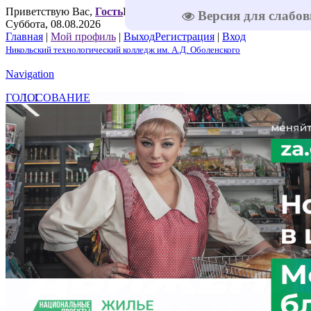
Приветствую Вас
,
Гость
Приветствую Вас
,
Гость
|
RSS
|
Версия для слабо
Суббота, 08.08.2026
Главная
|
Мой профиль
|
Выход
Регистрация
|
Вход
Никольский технологический колледж им. А.Д. Оболенского
Navigation
ГОЛОСОВАНИЕ
1
2
3
4
5
Решаем вместе